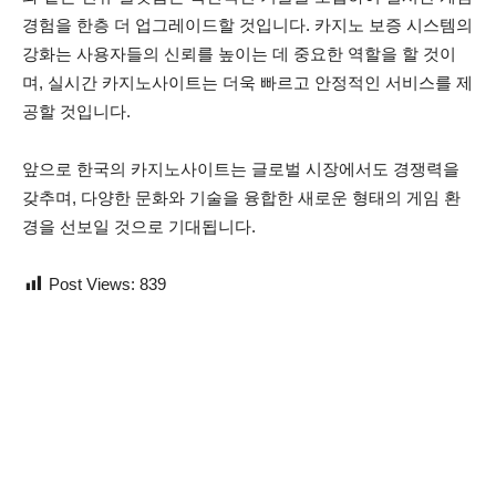
경험을 한층 더 업그레이드할 것입니다. 카지노 보증 시스템의
강화는 사용자들의 신뢰를 높이는 데 중요한 역할을 할 것이
며, 실시간 카지노사이트는 더욱 빠르고 안정적인 서비스를 제
공할 것입니다.
앞으로 한국의 카지노사이트는 글로벌 시장에서도 경쟁력을
갖추며, 다양한 문화와 기술을 융합한 새로운 형태의 게임 환
경을 선보일 것으로 기대됩니다.
Post Views:
839