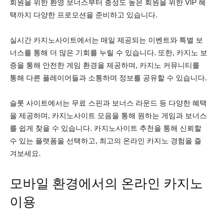
회원을 위한 환영 보너스부터 충성도 높은 회원을 위한 VIP 혜
택까지 다양한 프로모션을 준비하고 있습니다.
실시간 카지노사이트에서는 매일 제공되는 이벤트와 특별 보
너스를 통해 더 많은 기회를 누릴 수 있습니다. 또한, 카지노 보
증을 통해 안전한 게임 환경을 제공하며, 카지노 커뮤니티를
통해 다른 플레이어들과 소통하며 정보를 공유할 수 있습니다.
슬롯 사이트에서는 무료 스핀과 보너스 라운드 등 다양한 혜택
을 제공하며, 카지노사이트 모음을 통해 원하는 게임과 보너스
를 쉽게 찾을 수 있습니다. 카지노사이트 추천을 통해 신뢰할
수 있는 플랫폼을 선택하고, 최고의 온라인 카지노 경험을 즐
겨보세요.
모바일 환경에서의 온라인 카지노
이용