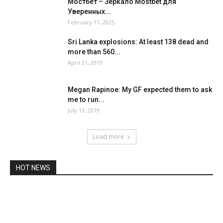
Мостбет – Зеркало Mostbet для
Уверенных...
February 11, 2025
Sri Lanka explosions: At least 138 dead and
more than 560...
April 21, 2019
Megan Rapinoe: My GF expected them to ask
me to run...
July 13, 2019
Load more
HOT NEWS