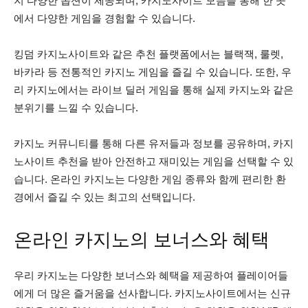
지 다양한 옵션이 제공되며, 카지노사이트 모음을 통해 한 곳
에서 다양한 게임을 경험할 수 있습니다.
킹덤 카지노사이트와 같은 추천 플랫폼에서는 블랙잭, 룰렛,
바카라 등 전통적인 카지노 게임을 즐길 수 있습니다. 또한, 우
리 카지노에서는 라이브 딜러 게임을 통해 실제 카지노와 같은
분위기를 느낄 수 있습니다.
카지노 커뮤니티를 통해 다른 유저들과 정보를 공유하며, 카지
노사이트 추천을 받아 안전하고 재미있는 게임을 선택할 수 있
습니다. 온라인 카지노는 다양한 게임 종류와 함께 편리한 환
경에서 즐길 수 있는 최고의 선택입니다.
온라인 카지노의 보너스와 혜택
우리 카지노는 다양한 보너스와 혜택을 제공하여 플레이어들
에게 더 많은 즐거움을 선사합니다. 카지노사이트에서는 신규