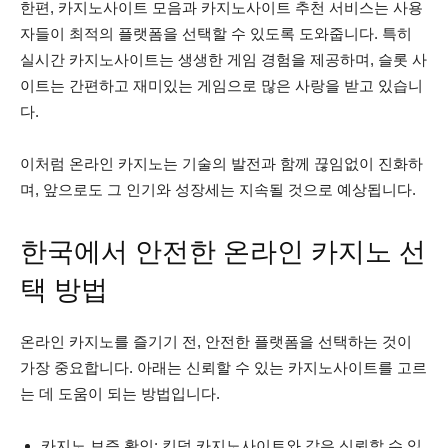
한편, 카지노사이트 모음과 카지노사이트 추천 서비스는 사용
자들이 최적의 플랫폼을 선택할 수 있도록 도와줍니다. 특히
실시간 카지노사이트는 생생한 게임 경험을 제공하며, 슬롯 사
이트는 간편하고 재미있는 게임으로 많은 사랑을 받고 있습니
다.
이처럼 온라인 카지노는 기술의 발전과 함께 끊임없이 진화하
며, 앞으로도 그 인기와 성장세는 지속될 것으로 예상됩니다.
한국에서 안전한 온라인 카지노 선
택 방법
온라인 카지노를 즐기기 전, 안전한 플랫폼을 선택하는 것이
가장 중요합니다. 아래는 신뢰할 수 있는 카지노사이트를 고르
는 데 도움이 되는 방법입니다.
카지노 보증 확인: 킹덤 카지노사이트와 같은 신뢰할 수 있