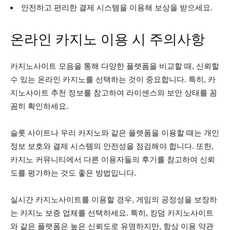
안전하고 편리한 결제 시스템을 이용해 보상을 받으세요.
온라인 카지노 이용 시 주의사항
카지노사이트 모음을 통해 다양한 플랫폼을 비교할 때, 신뢰할
수 있는 온라인 카지노를 선택하는 것이 중요합니다. 특히, 카
지노사이트 추천 정보를 참고하여 라이센스와 보안 상태를 꼼
꼼히 확인하세요.
슬롯 사이트나 우리 카지노와 같은 플랫폼을 이용할 때는 개인
정보 보호와 결제 시스템의 안전성을 점검해야 합니다. 또한,
카지노 커뮤니티에서 다른 이용자들의 후기를 참고하여 신뢰
도를 평가하는 것도 좋은 방법입니다.
실시간 카지노사이트를 이용할 경우, 게임의 공정성을 보장하
는 카지노 보증 업체를 선택하세요. 특히, 킹덤 카지노사이트
와 같은 플랫폼은 높은 신뢰도로 유명하지만, 항상 이용 약관