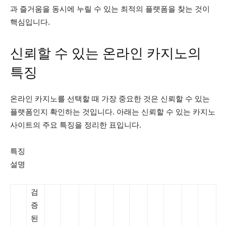
과 즐거움을 동시에 누릴 수 있는 최적의 플랫폼을 찾는 것이
핵심입니다.
신뢰할 수 있는 온라인 카지노의
특징
온라인 카지노를 선택할 때 가장 중요한 것은 신뢰할 수 있는
플랫폼인지 확인하는 것입니다. 아래는 신뢰할 수 있는 카지노
사이트의 주요 특징을 정리한 표입니다.
특징
설명
검
증
된