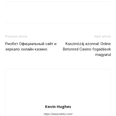
Share
Previous article
Next article
Риобет Официальный сайт и
Kaszinózáj azonnal: Online
зеркало онлайн казино
Betonred Casino fogadások
magyarul
Kevin Hughes
https://www.winto.com/