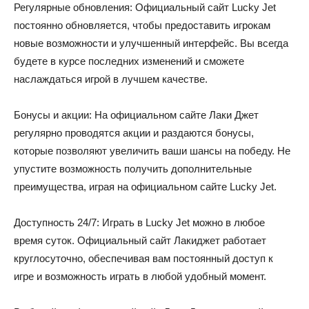
Регулярные обновления: Официальный сайт Lucky Jet
постоянно обновляется, чтобы предоставить игрокам
новые возможности и улучшенный интерфейс. Вы всегда
будете в курсе последних изменений и сможете
наслаждаться игрой в лучшем качестве.
Бонусы и акции: На официальном сайте Лаки Джет
регулярно проводятся акции и раздаются бонусы,
которые позволяют увеличить ваши шансы на победу. Не
упустите возможность получить дополнительные
преимущества, играя на официальном сайте Lucky Jet.
Доступность 24/7: Играть в Lucky Jet можно в любое
время суток. Официальный сайт Лакиджет работает
круглосуточно, обеспечивая вам постоянный доступ к
игре и возможность играть в любой удобный момент.