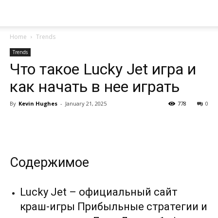
Home
Trends
Trends
Что такое Lucky Jet игра и
как начать в нее играть
By
Kevin Hughes
-
January 21, 2025
778
0
Share
Содержимое
Lucky Jet – официальный сайт
краш-игры Прибыльные стратегии и