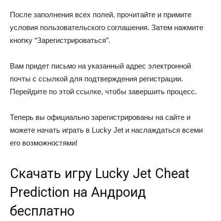
После заполнения всех полей, прочитайте и примите
условия пользовательского соглашения. Затем нажмите
кнопку “Зарегистрироваться”.
Вам придет письмо на указанный адрес электронной
почты с ссылкой для подтверждения регистрации.
Перейдите по этой ссылке, чтобы завершить процесс.
Теперь вы официально зарегистрированы на сайте и
можете начать играть в Lucky Jet и наслаждаться всеми
его возможностями!
Скачать игру Lucky Jet Cheat
Prediction на Андроид
бесплатно