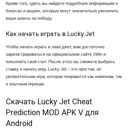
Кроме того, здесь вы найдете подробную информацию о
бонусах и акциях, которые могут значительно увеличить
ваши шансы на победу.
Как начать играть в Lucky Jet
Чтобы начать играть в лаки джет, вам достаточно
зарегистрироваться на официальном сайте 1Win и
пополнить свой счет. После этого вы сможете выбрать
ставку и начать игру. Lucky Jet – это простая, но
увлекательная игра, которая понравится как новичкам, так
и опытным игрокам.
Скачать Lucky Jet Cheat
Prediction MOD APK V для
Android