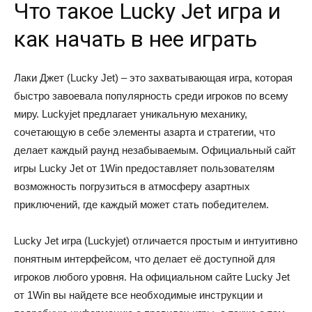
Что такое Lucky Jet игра и
как начать в нее играть
Лаки Джет (Lucky Jet) – это захватывающая игра, которая
быстро завоевала популярность среди игроков по всему
миру. Luckyjet предлагает уникальную механику,
сочетающую в себе элементы азарта и стратегии, что
делает каждый раунд незабываемым. Официальный сайт
игры Lucky Jet от 1Win предоставляет пользователям
возможность погрузиться в атмосферу азартных
приключений, где каждый может стать победителем.
Lucky Jet игра (Luckyjet) отличается простым и интуитивно
понятным интерфейсом, что делает её доступной для
игроков любого уровня. На официальном сайте Lucky Jet
от 1Win вы найдете все необходимые инструкции и