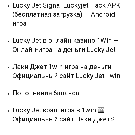
Lucky Jet Signal Luckyjet Hack APK
(бесплатная загрузка) — Android
игра
Lucky Jet в онлайн казино 1Win –
Онлайн-игра на деньги Lucky Jet
Лаки Джет 1win игра на деньги
Официальный сайт Lucky Jet 1win
Пополнение баланса
Lucky Jet краш игра в 1win 🎰
Официальный сайт Лаки Джет⚡