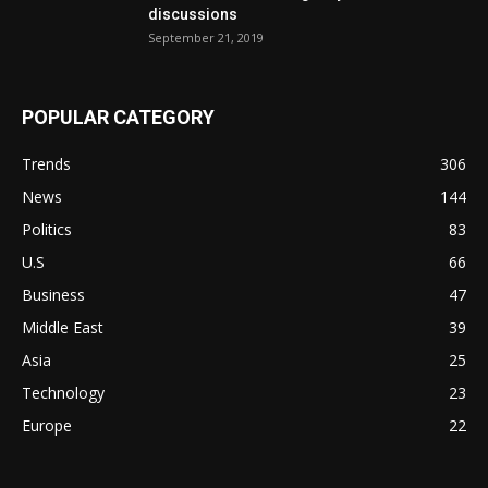
discussions
September 21, 2019
POPULAR CATEGORY
Trends
306
News
144
Politics
83
U.S
66
Business
47
Middle East
39
Asia
25
Technology
23
Europe
22