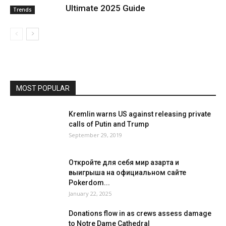
Ultimate 2025 Guide
Trends
MOST POPULAR
Kremlin warns US against releasing private
calls of Putin and Trump
September 29, 2019
Откройте для себя мир азарта и
выигрыша на официальном сайте
Pokerdom...
January 22, 2025
Donations flow in as crews assess damage
to Notre Dame Cathedral