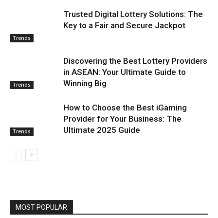
Trusted Digital Lottery Solutions: The
Key to a Fair and Secure Jackpot
Trends
Discovering the Best Lottery Providers
in ASEAN: Your Ultimate Guide to
Winning Big
Trends
How to Choose the Best iGaming
Provider for Your Business: The
Ultimate 2025 Guide
Trends
MOST POPULAR