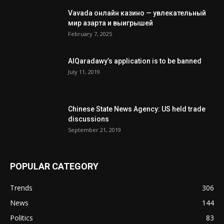
Vavada онлайн казино — увлекательный
мир азарта и выигрышей
February 7, 2025
AlQaradawy’s application is to be banned
July 11, 2019
Chinese State News Agency: US held trade
discussions
September 21, 2019
POPULAR CATEGORY
Trends
306
News
144
Politics
83