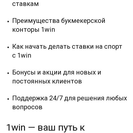
ставкам
Преимущества букмекерской
конторы 1win
Как начать делать ставки на спорт
с 1win
Бонусы и акции для новых и
постоянных клиентов
Поддержка 24/7 для решения любых
вопросов
1win — ваш путь к