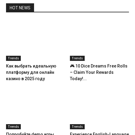
HOT NEWS
Trends
Trends
Как выбрать идеальную
🎮 10 Dice Dreams Free Rolls
платформу для онлайн
– Claim Your Rewards
казино в 2025 году
Today!...
Trends
Trends
Попробуйте demo игры
Experience English-Language