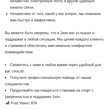
онлайн-чат, электронную почту и другие удобные
каналы связи.
Независимо от того, какой у вас вопрос, мы поможем
вам быстро и эффективно.
Вы можете быть уверены, что в 1вин вас услышат и
поддержат в любой ситуации. Мы ценим каждого клиента
и стремимся обеспечить максимально комфортное
взаимодействие.
Свяжитесь с нами в любое время через удобный для
вас способ.
Получите профессиональную помощь от наших
специалистов.
Продолжайте наслаждаться ставками на спорт с
уверенностью в поддержке 1win.
Post Views:
874