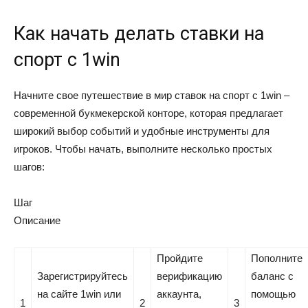
Как начать делать ставки на
спорт с 1win
Начните свое путешествие в мир ставок на спорт с 1win –
современной букмекерской конторе, которая предлагает
широкий выбор событий и удобные инструменты для
игроков. Чтобы начать, выполните несколько простых
шагов:
Шаг
Описание
Пройдите
Пополните
Зарегистрируйтесь
верификацию
баланс с
на сайте 1win или
аккаунта,
помощью
1
2
3