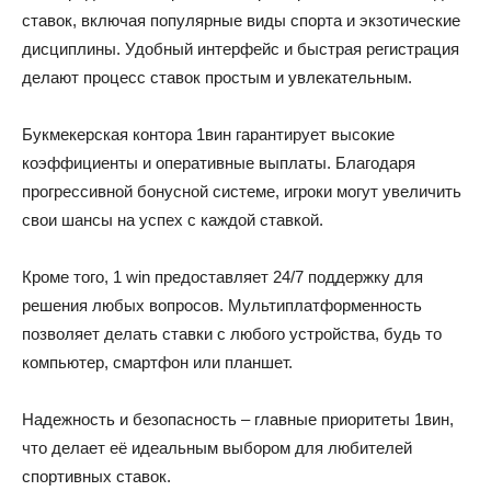
ставок, включая популярные виды спорта и экзотические
дисциплины. Удобный интерфейс и быстрая регистрация
делают процесс ставок простым и увлекательным.
Букмекерская контора 1вин гарантирует высокие
коэффициенты и оперативные выплаты. Благодаря
прогрессивной бонусной системе, игроки могут увеличить
свои шансы на успех с каждой ставкой.
Кроме того, 1 win предоставляет 24/7 поддержку для
решения любых вопросов. Мультиплатформенность
позволяет делать ставки с любого устройства, будь то
компьютер, смартфон или планшет.
Надежность и безопасность – главные приоритеты 1вин,
что делает её идеальным выбором для любителей
спортивных ставок.