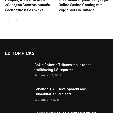
«Сладкая Баanza» онлайн
Online Casino Gaming with
бесплатно и без риска
ViggoSlots in Canada
EDITOR PICKS
Cokie Roberts Tributes tap in to the
trailblazing US reporter
September 18, 2019
Lebanon: UAE Development and
Humanitarian Projects
September 7, 2019