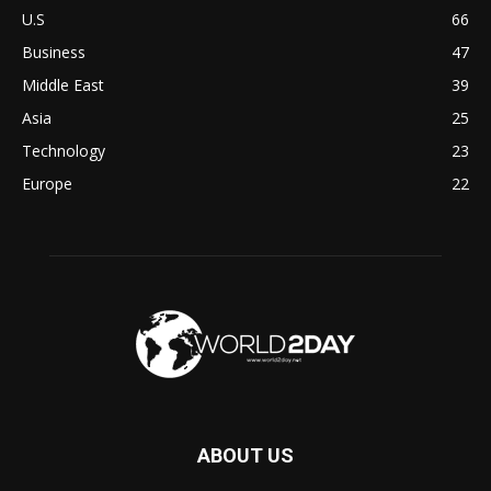
U.S
66
Business
47
Middle East
39
Asia
25
Technology
23
Europe
22
ABOUT US