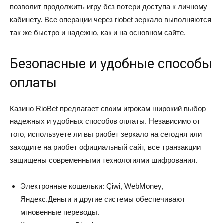
позволит продолжить игру без потери доступа к личному
кабинету. Все операции через riobet зеркало выполняются
так же быстро и надежно, как и на основном сайте.
Безопасные и удобные способы
оплаты
Казино RioBet предлагает своим игрокам широкий выбор
надежных и удобных способов оплаты. Независимо от
того, используете ли вы риобет зеркало на сегодня или
заходите на риобет официальный сайт, все транзакции
защищены современными технологиями шифрования.
Электронные кошельки: Qiwi, WebMoney,
Яндекс.Деньги и другие системы обеспечивают
мгновенные переводы.