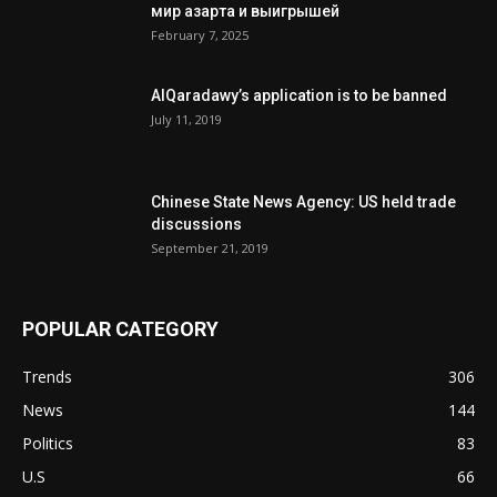
мир азарта и выигрышей
February 7, 2025
AlQaradawy’s application is to be banned
July 11, 2019
Chinese State News Agency: US held trade
discussions
September 21, 2019
POPULAR CATEGORY
Trends
306
News
144
Politics
83
U.S
66