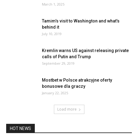
March 1, 2025
Tamim’s visit to Washington and what’s
behind it
July 10, 2019
Kremlin warns US against releasing private
calls of Putin and Trump
September 29, 2019
Mostbet w Polsce atrakcyjne oferty
bonusowe dla graczy
January 22, 2025
Load more
HOT NEWS