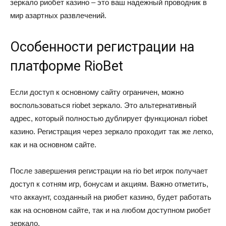
зеркало риобет казино – это ваш надежный проводник в
мир азартных развлечений.
Особенности регистрации на
платформе RioBet
Если доступ к основному сайту ограничен, можно
воспользоваться riobet зеркало. Это альтернативный
адрес, который полностью дублирует функционал riobet
казино. Регистрация через зеркало проходит так же легко,
как и на основном сайте.
После завершения регистрации на rio bet игрок получает
доступ к сотням игр, бонусам и акциям. Важно отметить,
что аккаунт, созданный на риобет казино, будет работать
как на основном сайте, так и на любом доступном риобет
зеркало.