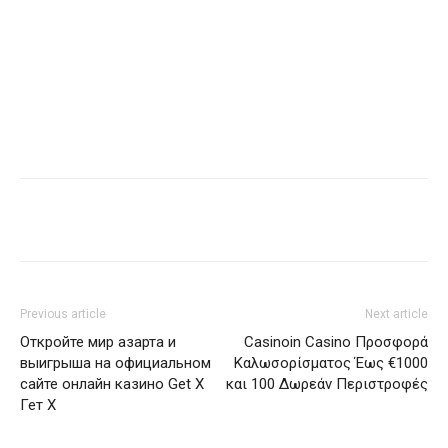
Share
Previous article
Next article
Откройте мир азарта и
Casinoin Casino Προσφορά
выигрыша на официальном
Καλωσορίσματος Έως €1000
сайте онлайн казино Get X
και 100 Δωρεάν Περιστροφές
Гет Х