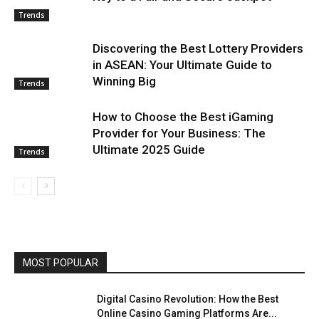
Trends
Discovering the Best Lottery Providers
in ASEAN: Your Ultimate Guide to
Winning Big
Trends
How to Choose the Best iGaming
Provider for Your Business: The
Ultimate 2025 Guide
Trends
MOST POPULAR
Digital Casino Revolution: How the Best
Online Casino Gaming Platforms Are...