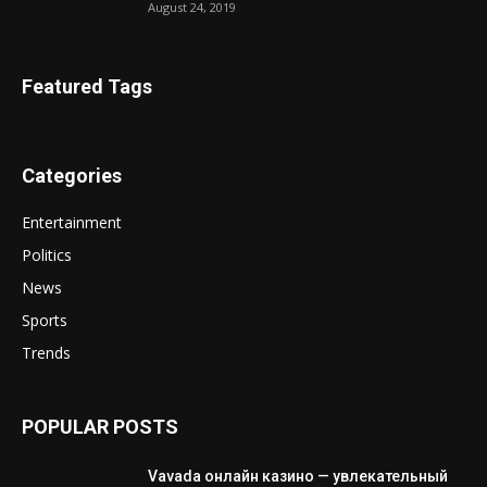
August 24, 2019
Featured Tags
Categories
Entertainment
Politics
News
Sports
Trends
POPULAR POSTS
Vavada онлайн казино — увлекательный