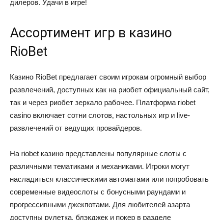
дилеров. Удачи в игре!
Ассортимент игр в казино
RioBet
Казино RioBet предлагает своим игрокам огромный выбор
развлечений, доступных как на риобет официальный сайт,
так и через риобет зеркало рабочее. Платформа riobet
casino включает сотни слотов, настольных игр и live-
развлечений от ведущих провайдеров.
На riobet казино представлены популярные слоты с
различными тематиками и механиками. Игроки могут
насладиться классическими автоматами или попробовать
современные видеослоты с бонусными раундами и
прогрессивными джекпотами. Для любителей азарта
доступны рулетка, блэкджек и покер в разделе