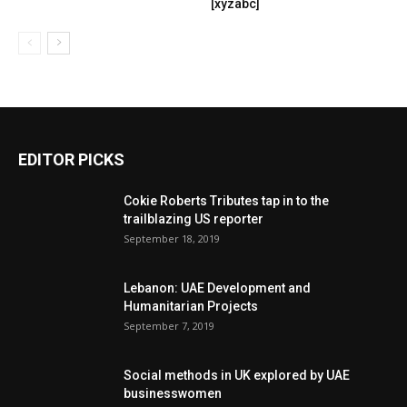
[xyzabc]
EDITOR PICKS
Cokie Roberts Tributes tap in to the
trailblazing US reporter
September 18, 2019
Lebanon: UAE Development and
Humanitarian Projects
September 7, 2019
Social methods in UK explored by UAE
businesswomen