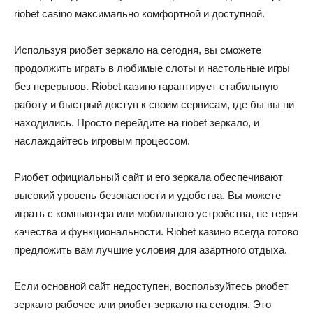
riobet casino максимально комфортной и доступной.
Используя риобет зеркало на сегодня, вы сможете
продолжить играть в любимые слоты и настольные игры
без перерывов. Riobet казино гарантирует стабильную
работу и быстрый доступ к своим сервисам, где бы вы ни
находились. Просто перейдите на riobet зеркало, и
наслаждайтесь игровым процессом.
Риобет официальный сайт и его зеркала обеспечивают
высокий уровень безопасности и удобства. Вы можете
играть с компьютера или мобильного устройства, не теряя
качества и функциональности. Riobet казино всегда готово
предложить вам лучшие условия для азартного отдыха.
Если основной сайт недоступен, воспользуйтесь риобет
зеркало рабочее или риобет зеркало на сегодня. Это