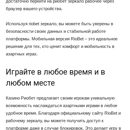
достаточно перейти на риобет зеркало рабочее через
браузер вашего устройства.
Используя riobet зеркало, вы можете быть уверены в
безопасности своих данных и стабильной работе
платформы. Мобильная версия RioBet – это идеальное
решение для тех, кто ценит комфорт и мобильность в
азартных играх.
Играйте в любое время и в
любом месте
Казино Риобет предлагает своим игрокам уникальную
возможность наслаждаться азартными играми в любое
удобное время. Благодаря официальному сайту RioBet и
рабочему зеркалу, вы можете получить доступ к
платформе даже в случае блокировок. Это делает игру в