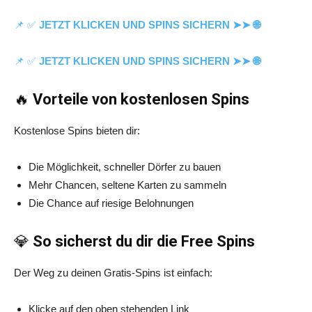
📌 ✅
JETZT KLICKEN UND SPINS SICHERN ➤➤ 🌐
📌 ✅
JETZT KLICKEN UND SPINS SICHERN ➤➤ 🌐
🔥
Vorteile von kostenlosen Spins
Kostenlose Spins bieten dir:
Die Möglichkeit, schneller Dörfer zu bauen
Mehr Chancen, seltene Karten zu sammeln
Die Chance auf riesige Belohnungen
💎
So sicherst du dir die Free Spins
Der Weg zu deinen Gratis-Spins ist einfach:
Klicke auf den oben stehenden Link