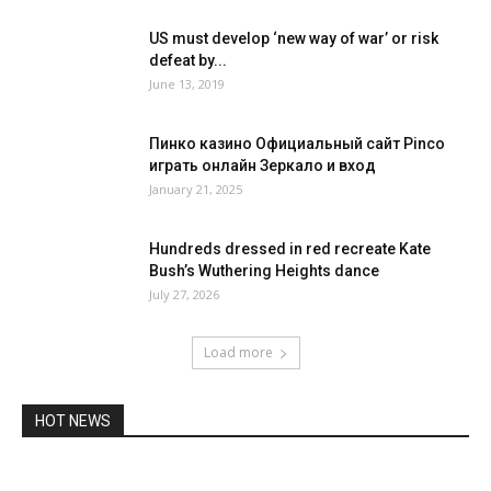
US must develop ‘new way of war’ or risk
defeat by...
June 13, 2019
Пинко казино Официальный сайт Pinco
играть онлайн Зеркало и вход
January 21, 2025
Hundreds dressed in red recreate Kate
Bush’s Wuthering Heights dance
July 27, 2026
Load more
HOT NEWS