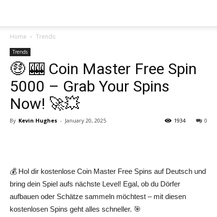
Home
Trends
Trends
🤑 🎰 Coin Master Free Spin
5000 – Grab Your Spins
Now! 🚀💥
By
Kevin Hughes
-
January 20, 2025
1934
0
Share
💰 Hol dir kostenlose Coin Master Free Spins auf Deutsch und
bring dein Spiel aufs nächste Level! Egal, ob du Dörfer
aufbauen oder Schätze sammeln möchtest – mit diesen
kostenlosen Spins geht alles schneller. 🎯