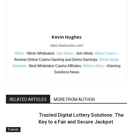
Kevin Hughes
https://www.winto.com/
Winto
- Winto Whitelabel.
Join Winto
- Join Winto.
Winto Casino
-
Review Online Casino Gaming and Demo Gamings.
Winto Alliate
Network
- Best Whitelabel Casino Affiliates.
Winto Lottery
- iGaming
Solutions News
RELATED ARTICLES
MORE FROM AUTHOR
Trusted Digital Lottery Solutions: The
Key to a Fair and Secure Jackpot
Trends