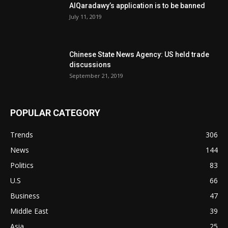
AlQaradawy’s application is to be banned
July 11, 2019
Chinese State News Agency: US held trade
discussions
September 21, 2019
POPULAR CATEGORY
Trends
306
News
144
Politics
83
U.S
66
Business
47
Middle East
39
Asia
25